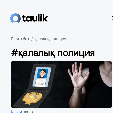
Басты бет
қалалық полиция
#қалалық полиция
Қоғам
taulik