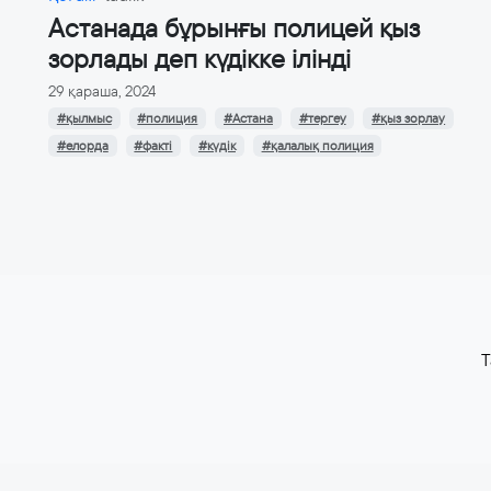
Астанада бұрынғы полицей қыз
зорлады деп күдікке ілінді
29 қараша, 2024
#қылмыс
#полиция
#Астана
#тергеу
#қыз зорлау
#елорда
#факті
#күдік
#қалалық полиция
T