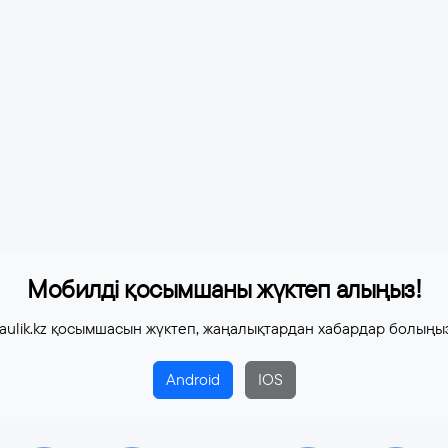
Мобилді қосымшаны жүктеп алыңыз!
aulik.kz қосымшасын жүктеп, жаңалықтардан хабардар болыңы
Android
IOS