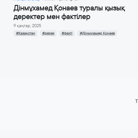
Дінмұхамед Қонаев туралы қызық
деректер мен фактілер
9 қаңтар, 2025
#Қазақстан
#дерек
#факті
#Дінмұхамед Қонаев
T