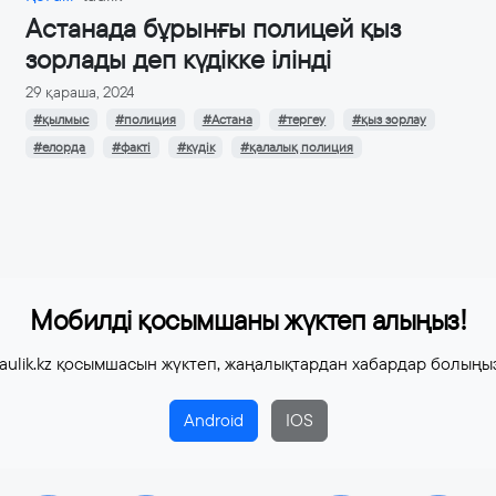
Астанада бұрынғы полицей қыз
зорлады деп күдікке ілінді
29 қараша, 2024
#қылмыс
#полиция
#Астана
#тергеу
#қыз зорлау
#елорда
#факті
#күдік
#қалалық полиция
Мобилді қосымшаны жүктеп алыңыз!
aulik.kz қосымшасын жүктеп, жаңалықтардан хабардар болыңы
Android
IOS