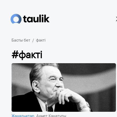
Басты бет
факті
#факті
Жаңалықтар
Ахмет Қанатұлы