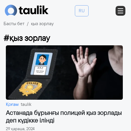
RU
Басты бет
қыз зорлау
#қыз зорлау
Қоғам
taulik
Астанада бұрынғы полицей қыз зорлады
деп күдікке ілінді
29 қараша, 2024