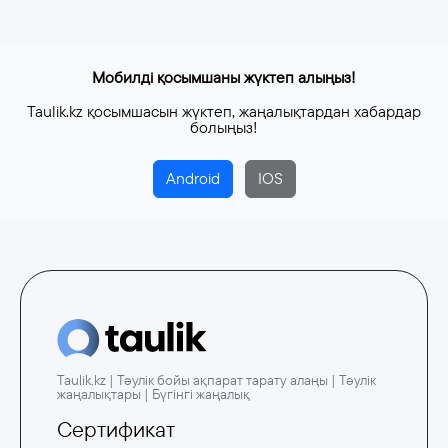
Мобилді қосымшаны жүктеп алыңыз!
Taulik.kz қосымшасын жүктеп, жаңалықтардан хабардар
болыңыз!
Android
IOS
Taulik.kz | Тәулік бойы ақпарат тарату алаңы | Тәулік
жаңалықтары | Бүгінгі жаңалық
Сертификат