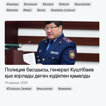
#қылмыс
#полиция
#Астана
#тергеу
#қыз зорлау
#елорда
#факті
#күдік
#қалалық полиция
Полиция басшысы, генерал Күштібаев
қыз зорлады деген күдікпен қамалды
14 қараша, 2023
#Полиция. Генерал
#қыз зорлау
#қамалды