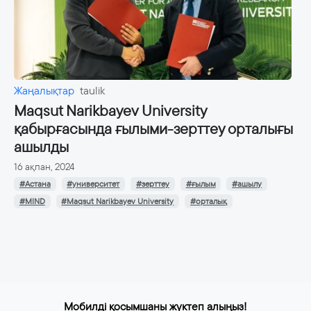
Жаңалықтар
taulik
Maqsut Narikbayev University
қабырғасында ғылыми-зерттеу орталығы
ашылды
16 ақпан, 2024
#Астана
#университет
#зерттеу
#ғылым
#ашылу
#MIND
#Maqsut Narikbayev University
#орталық
Мобилді қосымшаны жүктеп алыңыз!