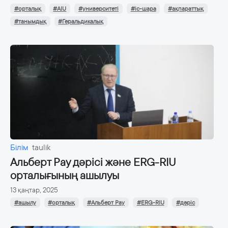
#орталық
#AIU
#университеті
#іс-шара
#ақпараттық
#танымдық
#Геральдикалық
Білім
taulik
Альберт Рау дәрісі және ERG-RIU
орталығының ашылуы
13 қаңтар, 2025
#ашылу
#орталық
#Альберт Рау
#ERG-RIU
#дәріс