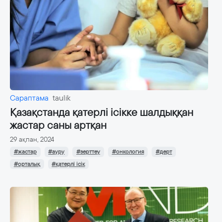
Сараптама
taulik
Қазақстанда қатерлі ісікке шалдыққан
жастар саны артқан
29 ақпан, 2024
#жастар
#ауру
#зерттеу
#онкология
#дерт
#орталық
#қатерлі ісік