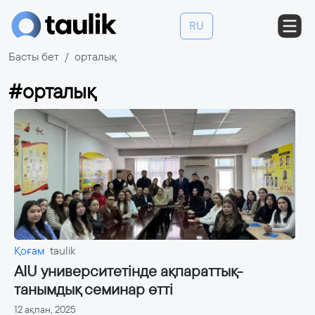
RU
Басты бет
орталық
#орталық
Қоғам
taulik
AIU университетінде ақпараттық-
танымдық семинар өтті
12 ақпан, 2025