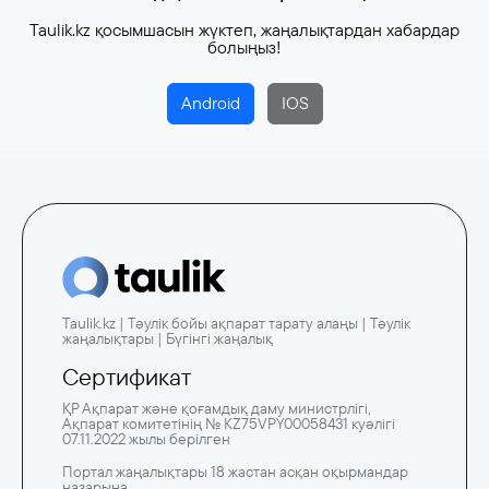
Taulik.kz қосымшасын жүктеп, жаңалықтардан хабардар
болыңыз!
Android
IOS
Taulik.kz | Тәулік бойы ақпарат тарату алаңы | Тәулік
жаңалықтары | Бүгінгі жаңалық
Сертификат
ҚР Ақпарат және қоғамдық даму министрлігі,
Ақпарат комитетінің № KZ75VPY00058431 куәлігі
07.11.2022 жылы берілген
Портал жаңалықтары 18 жастан асқан оқырмандар
назарына.