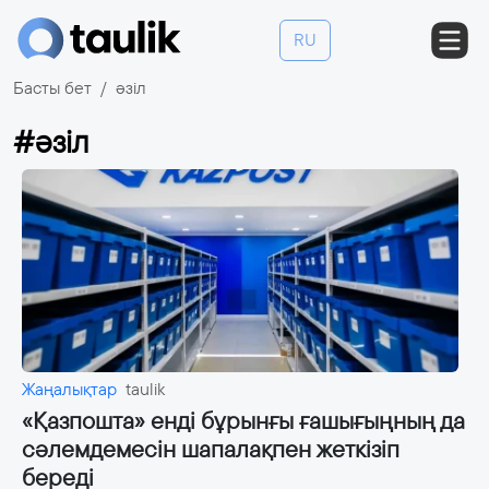
RU
Басты бет
әзіл
#әзіл
Жаңалықтар
taulik
«Қазпошта» енді бұрынғы ғашығыңның да
сәлемдемесін шапалақпен жеткізіп
береді