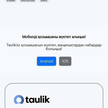
#ұшақ
#жолаушы
#әзіл
Мобилді қосымшаны жүктеп алыңыз!
Taulik.kz қосымшасын жүктеп, жаңалықтардан хабардар
болыңыз!
Android
IOS