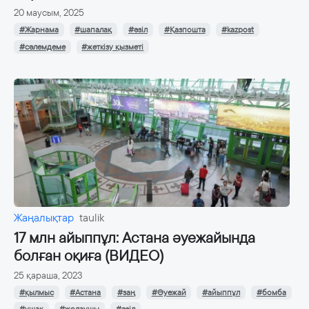
20 маусым, 2025
#Жарнама
#шапалақ
#әзіл
#Қазпошта
#kazpost
#сәлемдеме
#жеткізу қызметі
Жаңалықтар
taulik
17 млн айыппұл: Астана әуежайында
болған оқиға (ВИДЕО)
25 қараша, 2023
#қылмыс
#Астана
#заң
#Әуежай
#айыппұл
#бомба