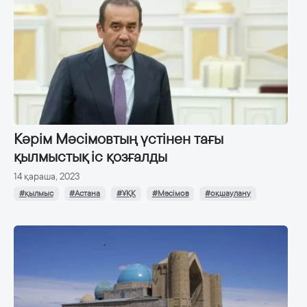
Кәрім Мәсімовтың үстінен тағы
қылмыстық іс қозғалды
14 қараша, 2023
#қылмыс
#Астана
#ҰҚК
#Мәсімов
#оқшаулану