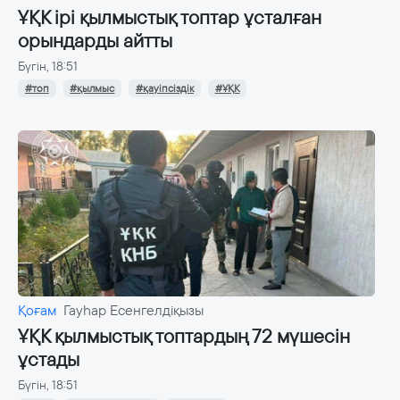
ҰҚК ірі қылмыстық топтар ұсталған
орындарды айтты
Бүгін, 18:51
#топ
#қылмыс
#қауіпсіздік
#ҰҚК
Қоғам
Гауһар Есенгелдіқызы
ҰҚК қылмыстық топтардың 72 мүшесін
ұстады
Бүгін, 18:51