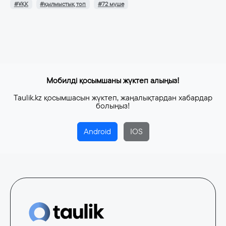
#ҰҚК
#қылмыстық топ
#72 мүше
Мобилді қосымшаны жүктеп алыңыз!
Taulik.kz қосымшасын жүктеп, жаңалықтардан хабардар
болыңыз!
Android
IOS