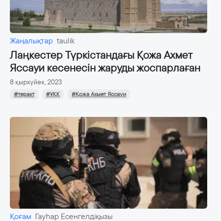
Жаңалықтар
taulik
Лаңкестер Түркістандағы Қожа Ахмет
Ясcауи кесенесін жаруды жоспарлаған
8 қыркүйек, 2023
#теракт
#ҰҚК
#Қожа Ахмет Яссауи
Қоғам
Гауһар Есенгелдіқызы