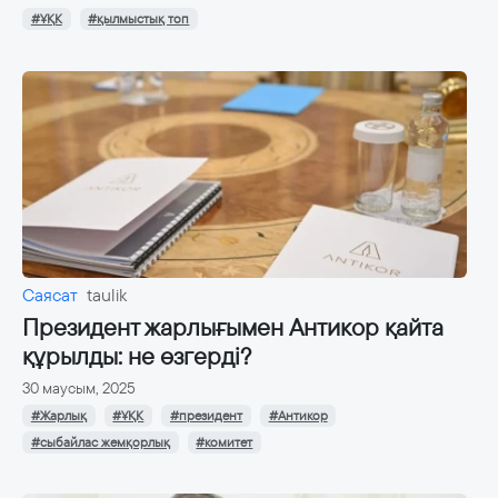
#ҰҚК
#қылмыстық топ
Саясат
taulik
Президент жарлығымен Антикор қайта
құрылды: не өзгерді?
30 маусым, 2025
#Жарлық
#ҰҚК
#президент
#Антикор
#сыбайлас жемқорлық
#комитет