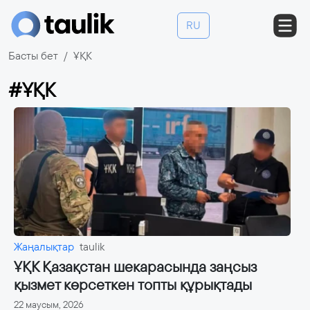
RU
Басты бет
ҰҚК
#ҰҚК
Жаңалықтар
taulik
ҰҚК Қазақстан шекарасында заңсыз
қызмет көрсеткен топты құрықтады
22 маусым, 2026