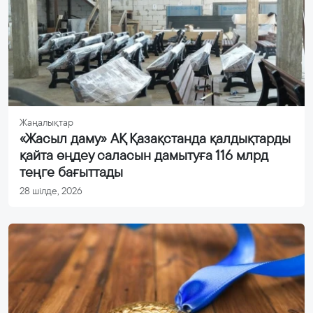
Жаңалықтар
«Жасыл даму» АҚ Қазақстанда қалдықтарды
қайта өңдеу саласын дамытуға 116 млрд
теңге бағыттады
28 шілде, 2026