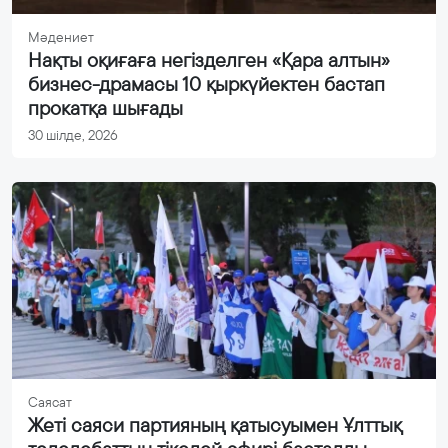
Мәдениет
Нақты оқиғаға негізделген «Қара алтын»
бизнес-драмасы 10 қыркүйектен бастап
прокатқа шығады
30 шілде, 2026
Саясат
Жеті саяси партияның қатысуымен Ұлттық