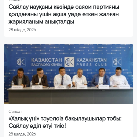
Сайлау науқаны кезінде саяси партияны
қолдағаны үшін ақша уәде еткен жалған
жарияланым анықталды
28 шілде, 2026
Саясат
«Халық үні» тәуелсіз бақылаушылар тобы:
Сайлау әділ өтуі тиіс!
28 шілде, 2026