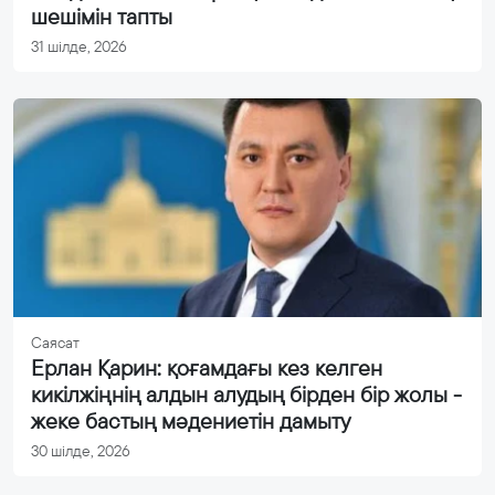
шешімін тапты
31 шілде, 2026
Саясат
Ерлан Қарин: қоғамдағы кез келген
кикілжіңнің алдын алудың бірден бір жолы -
жеке бастың мәдениетін дамыту
30 шілде, 2026