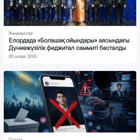
Жаңалықтар
Елордада «Болашақ ойындары» аясындағы
Дүниежүзілік фиджитал саммиті басталды
29 шілде, 2026
Саясат