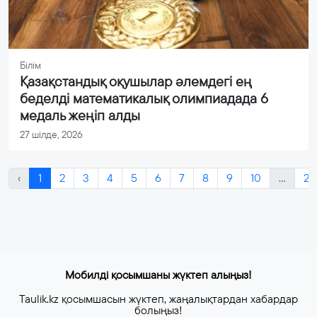
Білім
Қазақстандық оқушылар әлемдегі ең
беделді математикалық олимпиадада 6
медаль жеңіп алды
27 шілде, 2026
‹
1
2
3
4
5
6
7
8
9
10
...
21
Мобилді қосымшаны жүктеп алыңыз!
Taulik.kz қосымшасын жүктеп, жаңалықтардан хабардар
болыңыз!