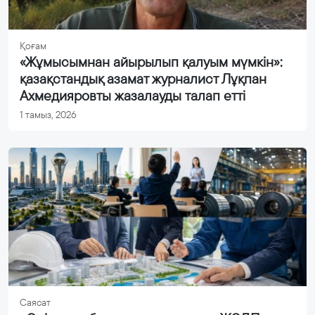
Қоғам
«Жұмысымнан айырылып қалуым мүмкін»:
қазақстандық азамат журналист Лұқпан
Ахмедияровты жазалауды талап етті
1 тамыз, 2026
Саясат