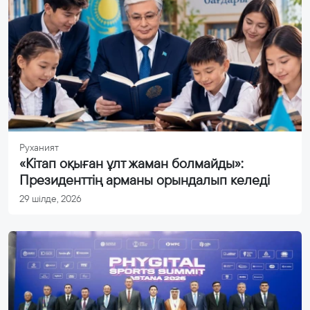
Руханият
«Кітап оқыған ұлт жаман болмайды»:
Президенттің арманы орындалып келеді
29 шілде, 2026