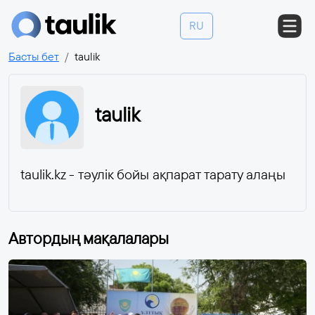
RU
Басты бет
taulik
taulik
taulik.kz - тәулік бойы ақпарат тарату алаңы
Автордың мақалалары