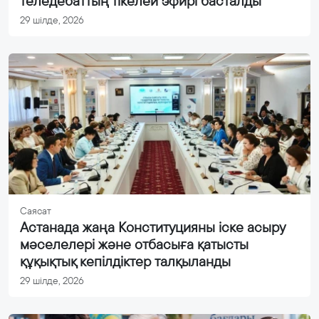
теледебаттың тікелей эфирі басталды
29 шілде, 2026
Саясат
Астанада жаңа Конституцияны іске асыру
мәселелері және отбасыға қатысты
құқықтық кепілдіктер талқыланды
29 шілде, 2026