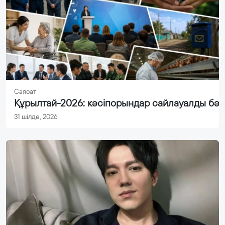
Саясат
Құрылтай-2026: кәсіпорындар сайлауалды бә
31 шілде, 2026