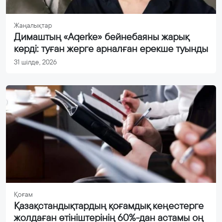
Жаңалықтар
Димаштың «Aqerke» бейнебаяны жарық
көрді: туған жерге арналған ерекше туынды
31 шілде, 2026
Қоғам
Қазақстандықтардың қоғамдық кеңестерге
жолдаған өтініштерінің 60%-дан астамы оң