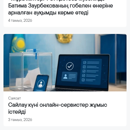
Батима Заурбекованың гобелен өнеріне
арналған ауқымды көрме өтеді
4 тамыз, 2026
Саясат
Сайлау күні онлайн-сервистер жұмыс
істейді
3 тамыз, 2026