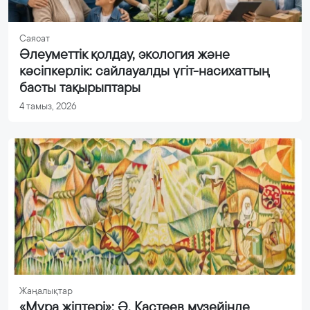
Саясат
Әлеуметтік қолдау, экология және
кәсіпкерлік: сайлауалды үгіт-насихаттың
басты тақырыптары
4 тамыз, 2026
Жаңалықтар
«Мұра жіптері»: Ә. Қастеев музейінде