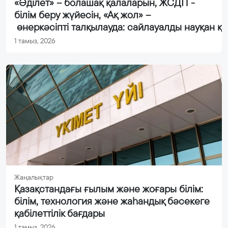
«Әділет» – болашақ қалаларын, ЖСДП -
білім беру жүйесін, «Ақ жол» –
өнеркәсіпті талқылауда: сайлауалды науқан қа
1 тамыз, 2026
Жаңалықтар
Қазақстандағы ғылым және жоғары білім:
білім, технология және жаһандық бәсекеге
қабілеттілік бағдары
1 тамыз, 2026