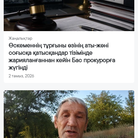
Жаңалықтар
Өскеменнің тұрғыны өзінің аты-жөні
соғысқа қатысқандар тізімінде
жарияланғаннан кейін Бас прокурорға
жүгінді
2 тамыз, 2026