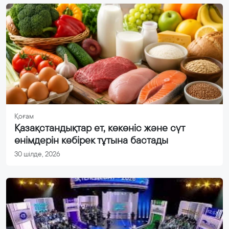
Қоғам
Қазақстандықтар ет, көкөніс және сүт
өнімдерін көбірек тұтына бастады
30 шілде, 2026