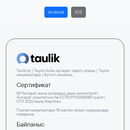
Android
IOS
Taulik.kz | Тәулік бойы ақпарат тарату алаңы | Тәулік
жаңалықтары | Бүгінгі жаңалық
Сертификат
ҚР Ақпарат және қоғамдық даму министрлігі,
Ақпарат комитетінің № KZ75VPY00058431 куәлігі
07.11.2022 жылы берілген
Портал жаңалықтары 18 жастан асқан оқырмандар
назарына.
Байланыс