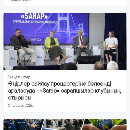
Жаңалықтар
Өңірлер сайлау процестеріне белсенді
араласуда - «Sarap» сарапшылар клубының
отырысы
31 шілде, 2026