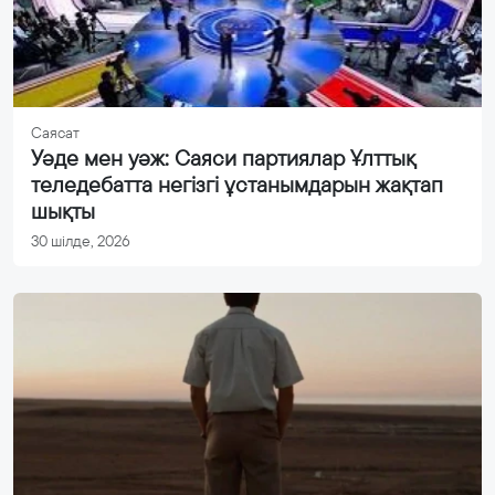
Саясат
Уәде мен уәж: Саяси партиялар Ұлттық
теледебатта негізгі ұстанымдарын жақтап
шықты
30 шілде, 2026