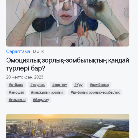
Сараптама
taulik
Эмоциялық зорлық-зомбылықтың қандай
түрлері бар?
20 желтоқсан, 2023
#отбасы
#зорлық
#зерттеу
#Ұру
#зомбылық
#эмоция
#қаржылық зорлық
#цифрлық зорлық-зомбылық
#немолчи
#бақылау