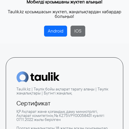
Мобилді қосымшаны жүктеп алыңыз!
Taulik.kz қосымшасын жүктеп, жаңалықтардан хабардар
болыңыз!
Android
IOS
Taulik.kz | Тәулік бойы ақпарат тарату алаңы | Тәулік
жаңалықтары | Бүгінгі жаңалық
Сертификат
ҚР Ақпарат және қоғамдық даму министрлігі,
Ақпарат комитетінің № KZ75VPY00058431 куәлігі
07.11.2022 жылы берілген
Портал жаңалықтары 18 жастан асқан оқырмандар