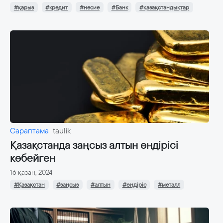
#қарыз
#кредит
#несие
#Банк
#қазақстандықтар
Сараптама
taulik
Қазақстанда заңсыз алтын өндірісі
көбейген
16 қазан, 2024
#Қазақстан
#заңсыз
#алтын
#өндіріс
#металл