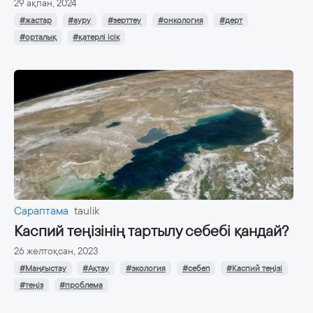
29 ақпан, 2024
#жастар
#ауру
#зерттеу
#онкология
#дерт
#орталық
#қатерлі ісік
Сараптама
taulik
Каспий теңізінің тартылу себебі қандай?
26 желтоқсан, 2023
#Маңғыстау
#Ақтау
#экология
#себеп
#Каспий теңізі
#теңіз
#проблема