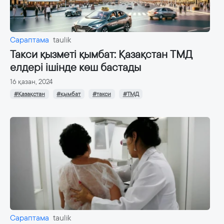
Сараптама
taulik
Такси қызметі қымбат: Қазақстан ТМД
елдері ішінде көш бастады
16 қазан, 2024
#Қазақстан
#қымбат
#такси
#ТМД
Сараптама
taulik