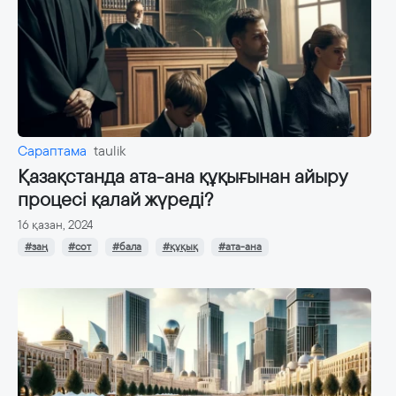
Сараптама
taulik
Қазақстанда ата-ана құқығынан айыру
процесі қалай жүреді?
16 қазан, 2024
#заң
#сот
#бала
#құқық
#ата-ана