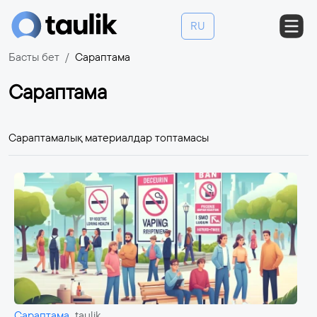
RU
Басты бет
Сараптама
Сараптама
Сараптамалық материалдар топтамасы
Сараптама
taulik