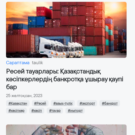
Сараптама
taulik
Ресей тауарлары: Қазақстандық
кәсіпкерлердің банкротқа ұшырау қаупі
бар
25 желтоқсан, 2023
#Қазақстан
#Ресей
#азық-түлік
#экспорт
#банкрот
#кәсіпкер
#кәсіп
#тауар
#импорт