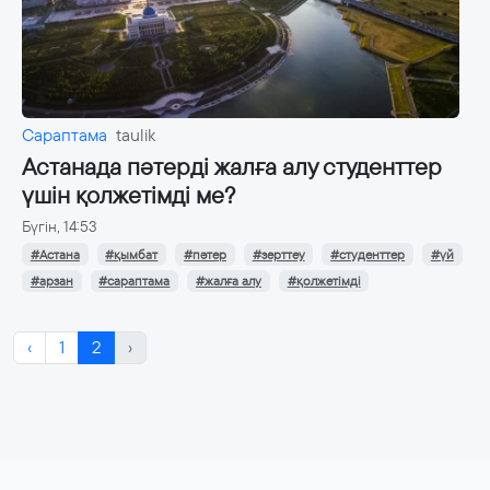
Сараптама
taulik
Астанада пәтерді жалға алу студенттер
үшін қолжетімді ме?
Бүгін, 14:53
#Астана
#қымбат
#пәтер
#зерттеу
#студенттер
#үй
#арзан
#сараптама
#жалға алу
#қолжетімді
‹
1
2
›