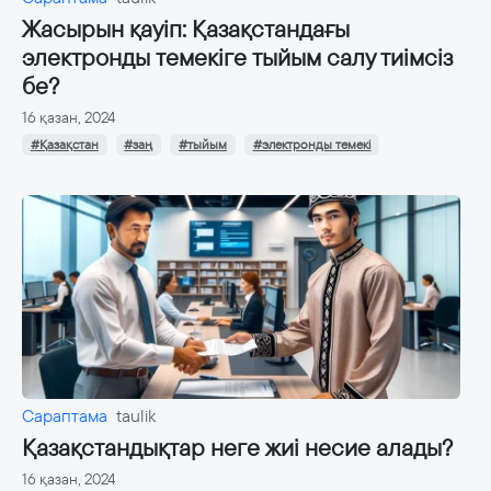
Жасырын қауіп: Қазақстандағы
электронды темекіге тыйым салу тиімсіз
бе?
16 қазан, 2024
#Қазақстан
#заң
#тыйым
#электронды темекі
Сараптама
taulik
Қазақстандықтар неге жиі несие алады?
16 қазан, 2024