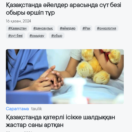
Қазақстанда әйелдер арасында сүт безі
обыры өршіп тұр
16 қазан, 2024
#Қазақстан
#денсаулық
#әйелдер
#Рак
#онкология
#сүт безі
#омырау
#обыр
Сараптама
taulik
Қазақстанда қатерлі ісікке шалдыққан
жастар саны артқан