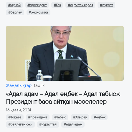
#мұнай
#президент
#Газ
#оңтүстік корея
#рұқсат
#барлау
#экономика
Жаңалықтар
taulik
«Адал адам – Адал еңбек – Адал табыс»:
Президент баса айтқан мәселелер
16 қазан, 2024
#Тоқаев
#президент
#табыс
#Атырау
#еңбек
#сөйлеген сөзі
#құрылтай
#адал адам