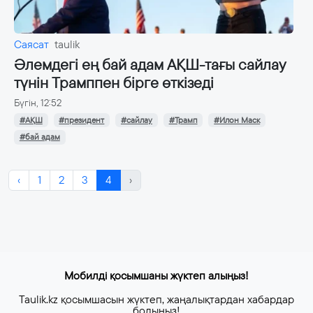
Саясат
taulik
Әлемдегі ең бай адам АҚШ-тағы сайлау
түнін Трамппен бірге өткізеді
Бүгін, 12:52
#АҚШ
#президент
#сайлау
#Трамп
#Илон Маск
#бай адам
‹
1
2
3
4
›
Мобилді қосымшаны жүктеп алыңыз!
Taulik.kz қосымшасын жүктеп, жаңалықтардан хабардар
болыңыз!