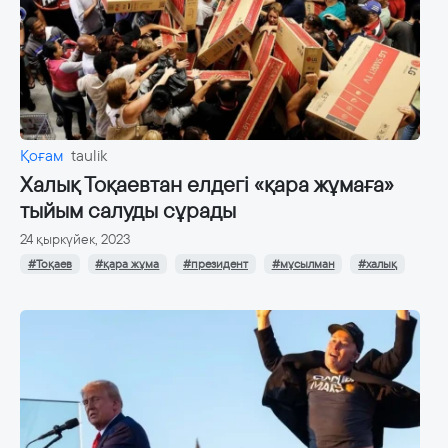
Қоғам
taulik
Халық Тоқаевтан елдегі «қара жұмаға»
тыйым салуды сұрады
24 қыркүйек, 2023
#Тоқаев
#қара жұма
#президент
#мұсылман
#халық