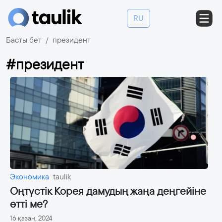
RU
Басты бет
президент
#президент
Экономика
taulik
Оңтүстік Корея дамудың жаңа деңгейіне
өтті ме?
16 қазан, 2024