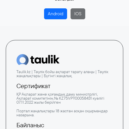
Android
IOS
Taulik.kz | Тәулік бойы ақпарат тарату алаңы | Тәулік
жаңалықтары | Бүгінгі жаңалық
Сертификат
ҚР Ақпарат және қоғамдық даму министрлігі,
Ақпарат комитетінің № KZ75VPY00058431 куәлігі
07.11.2022 жылы берілген
Портал жаңалықтары 18 жастан асқан оқырмандар
назарына.
Байланыс