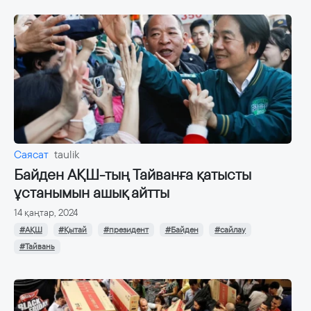
Саясат
taulik
Байден АҚШ-тың Тайванға қатысты
ұстанымын ашық айтты
14 қаңтар, 2024
#АҚШ
#Қытай
#президент
#Байден
#сайлау
#Тайвань