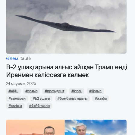
Әлем
taulik
B-2 ұшақтарына алғыс айтқан Трамп енді
Иранмен келіссөзге келмек
24 маусым, 2025
#АҚШ
#соғыс
#президент
#Иран
#Трамп
#зымыран
#b2 ұшағы
#бомбылау ұшағы
#жазба
#келісім
#бейбітшілік