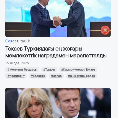
Саясат
taulik
Тоқаев Түркиядағы ең жоғары
мемлекеттік наградамен марапатталды
29 шілде, 2025
#Мемлекет басшысы
#Түркия
#Қасым-Жомарт Тоқаев
#президент
#Ердоған
#сапар
#ең жоғары орден