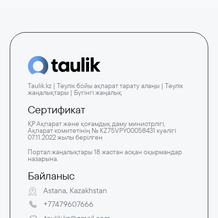
Taulik.kz | Тәулік бойы ақпарат тарату алаңы | Тәулік
жаңалықтары | Бүгінгі жаңалық
Сертификат
ҚР Ақпарат және қоғамдық даму министрлігі,
Ақпарат комитетінің № KZ75VPY00058431 куәлігі
07.11.2022 жылы берілген
Портал жаңалықтары 18 жастан асқан оқырмандар
назарына.
Байланыс
Astana, Kazakhstan
+77479607666