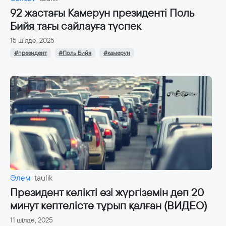
92 жастағы Камерун президенті Поль
Бийя тағы сайлауға түспек
15 шілде, 2025
#президент
#Поль Бийя
#камерун
Әлем
taulik
Президент көлікті өзі жүргіземін деп 20
минут кептелісте тұрып қалған (ВИДЕО)
11 шілде, 2025