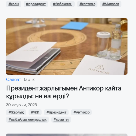
#көлік
#президент
#Өзбекстан
#кептеліс
#Мирзеев
Саясат
taulik
Президент жарлығымен Антикор қайта
құрылды: не өзгерді?
30 маусым, 2025
#Жарлық
#ҰҚК
#президент
#Антикор
#сыбайлас жемқорлық
#комитет