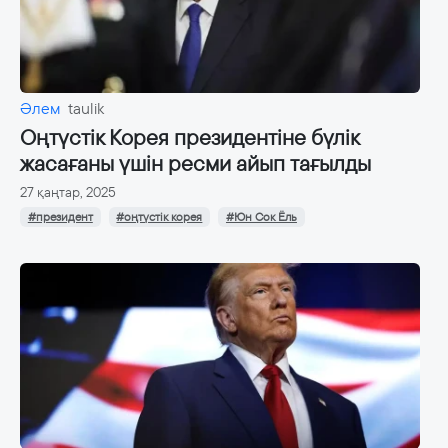
Әлем
taulik
Оңтүстік Корея президентіне бүлік
жасағаны үшін ресми айып тағылды
27 қаңтар, 2025
#президент
#оңтүстік корея
#Юн Сок Ёль