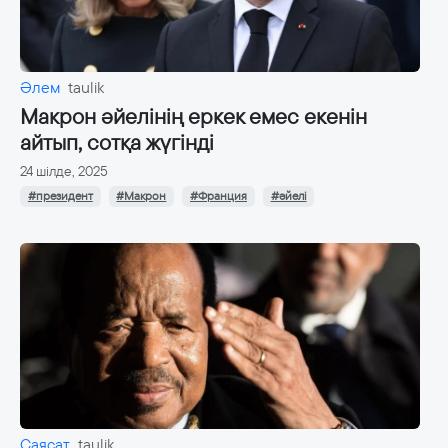
Әлем
taulik
Макрон әйелінің еркек емес екенін
айтып, сотқа жүгінді
24 шілде, 2025
#президент
#Макрон
#Франция
#әйелі
Саясат
taulik