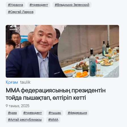
#Украина
#президент
#Владимир Зеленский
#Сергей Лавров
Қоғам
taulik
ММА федерациясының президентін
тойда пышақтап, өлтіріп кетті
9 тамыз, 2025
#қаза
#президент
#пышақ
#федерация
#Алтай республикасы
#ММА