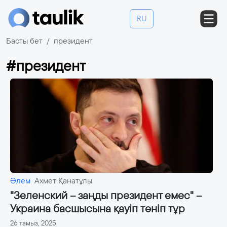
RU
Басты бет
президент
#президент
Әлем
Ахмет Қанатұлы
"Зеленский – заңды президент емес" –
Украина басшысына қауіп төніп тұр
26 тамыз, 2025