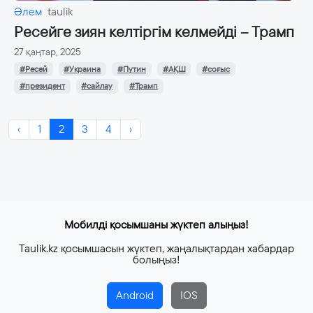
Әлем
taulik
Ресейге зиян келтіргім келмейді – Трамп
27 қаңтар, 2025
#Ресей
#Украина
#Путин
#АҚШ
#соғыс
#президент
#сайлау
#Трамп
‹
1
2
3
4
›
Мобилді қосымшаны жүктеп алыңыз!
Taulik.kz қосымшасын жүктеп, жаңалықтардан хабардар
болыңыз!
Android
IOS