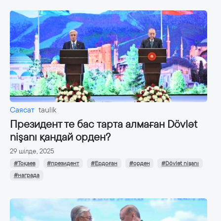
Саясат
taulik
Президент те бас тарта алмаған Dövlət
nişanı қандай орден?
29 шілде, 2025
#Тоқаев
#президент
#Ердоған
#орден
#Dövlət nişanı
#награда