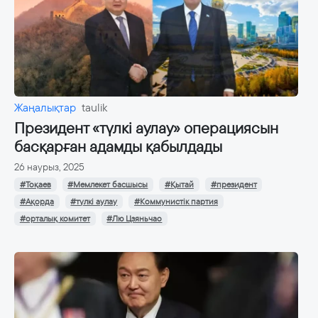
Жаңалықтар
taulik
Президент «түлкі аулау» операциясын
басқарған адамды қабылдады
26 наурыз, 2025
#Тоқаев
#Мемлекет басшысы
#Қытай
#президент
#Ақорда
#түлкі аулау
#Коммунистік партия
#орталық комитет
#Лю Цзяньчао