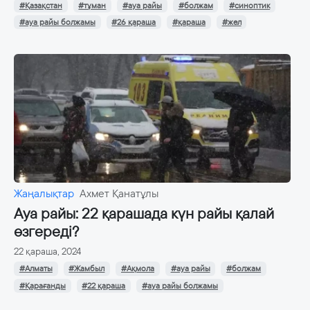
#Қазақстан
#тұман
#ауа райы
#болжам
#синоптик
#ауа райы болжамы
#26 қараша
#қараша
#жел
Жаңалықтар
Ахмет Қанатұлы
Ауа райы: 22 қарашада күн райы қалай
өзгереді?
22 қараша, 2024
#Алматы
#Жамбыл
#Ақмола
#ауа райы
#болжам
#Қарағанды
#22 қараша
#ауа райы болжамы