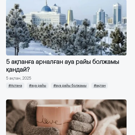
5 ақпанға арналған ауа райы болжамы
қандай?
5 ақпан, 2025
#Астана
#ауа райы
#ауа райы болжамы
#ақпан