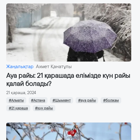
Жаңалықтар
Ахмет Қанатұлы
Ауа райы: 21 қарашада елімізде күн райы
қалай болады?
21 қараша, 2024
#Алматы
#Астана
#Шымкент
#ауа райы
#болжам
#21 қараша
#күн райы