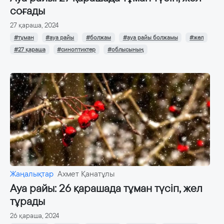
соғады
27 қараша, 2024
#тұман
#ауа райы
#болжам
#ауа райы болжамы
#жел
#27 қараша
#синоптиктер
#облысының
Жаңалықтар
Ахмет Қанатұлы
Ауа райы: 26 қарашада тұман түсіп, жел
тұрады
26 қараша, 2024