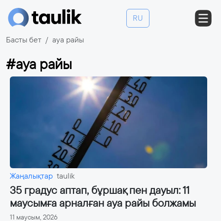
RU
Басты бет
ауа райы
#ауа райы
Жаңалықтар
taulik
35 градус аптап, бұршақ пен дауыл: 11
маусымға арналған ауа райы болжамы
11 маусым, 2026