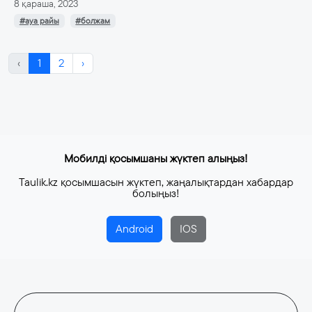
8 қараша, 2023
#ауа райы
#болжам
‹
1
2
›
Мобилді қосымшаны жүктеп алыңыз!
Taulik.kz қосымшасын жүктеп, жаңалықтардан хабардар
болыңыз!
Android
IOS