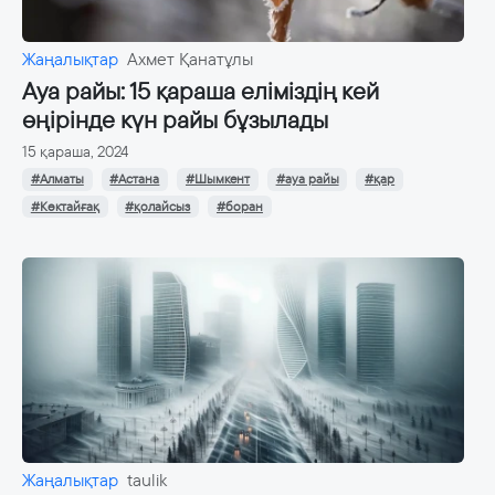
Жаңалықтар
Ахмет Қанатұлы
Ауа райы: 15 қараша еліміздің кей
өңірінде күн райы бұзылады
15 қараша, 2024
#Алматы
#Астана
#Шымкент
#ауа райы
#қар
#Көктайғақ
#қолайсыз
#боран
Жаңалықтар
taulik