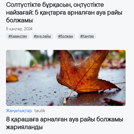
Солтүстікте бұрқасын, оңтүстікте
найзағай: 5 қаңтарға арналған ауа райы
болжамы
5 қаңтар, 2024
#Қазақстан
#ауа райы
#болжам
#Қаңтар
Жаңалықтар
taulik
8 қарашаға арналған ауа райы болжамы
жарияланды