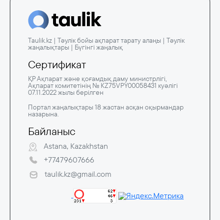
Taulik.kz | Тәулік бойы ақпарат тарату алаңы | Тәулік
жаңалықтары | Бүгінгі жаңалық
Сертификат
ҚР Ақпарат және қоғамдық даму министрлігі,
Ақпарат комитетінің № KZ75VPY00058431 куәлігі
07.11.2022 жылы берілген
Портал жаңалықтары 18 жастан асқан оқырмандар
назарына.
Байланыс
Astana, Kazakhstan
+77479607666
taulik.kz@gmail.com