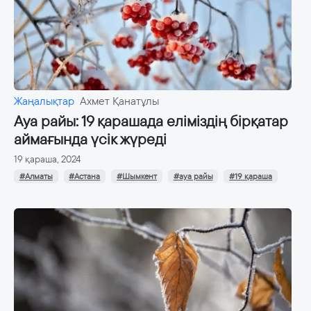
Жаңалықтар
Ахмет Қанатұлы
Ауа райы: 19 қарашада еліміздің бірқатар
аймағында үсік жүреді
19 қараша, 2024
#Алматы
#Астана
#Шымкент
#ауа райы
#19 қараша