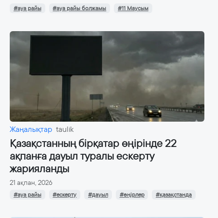
#ауа райы
#ауа райы болжамы
#11 Маусым
Жаңалықтар
taulik
Қазақстанның бірқатар өңірінде 22
ақпанға дауыл туралы ескерту
жарияланды
21 ақпан, 2026
#ауа райы
#ескерту
#дауыл
#өңірлер
#қазақстанда