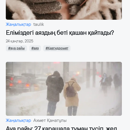
Жаңалықтар
taulik
Еліміздегі аяздың беті қашан қайтады?
24 қаңтар, 2025
#ауа райы
#аяз
#Қазгидромет
Жаңалықтар
Ахмет Қанатұлы
Ауа райы: 27 қарашада тұман түсіп, жел