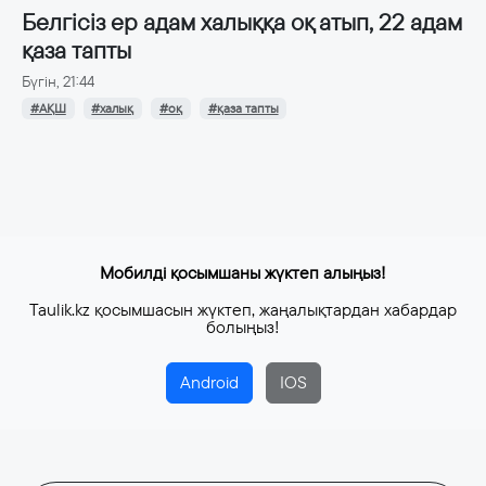
Белгісіз ер адам халыққа оқ атып, 22 адам
қаза тапты
Бүгін, 21:44
#АҚШ
#халық
#оқ
#қаза тапты
Мобилді қосымшаны жүктеп алыңыз!
Taulik.kz қосымшасын жүктеп, жаңалықтардан хабардар
болыңыз!
Android
IOS