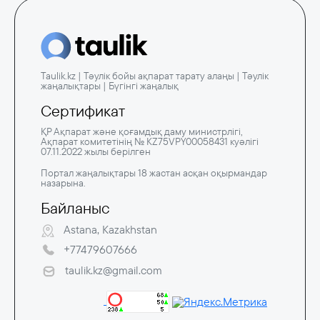
Taulik.kz | Тәулік бойы ақпарат тарату алаңы | Тәулік
жаңалықтары | Бүгінгі жаңалық
Сертификат
ҚР Ақпарат және қоғамдық даму министрлігі,
Ақпарат комитетінің № KZ75VPY00058431 куәлігі
07.11.2022 жылы берілген
Портал жаңалықтары 18 жастан асқан оқырмандар
назарына.
Байланыс
Astana, Kazakhstan
+77479607666
taulik.kz@gmail.com