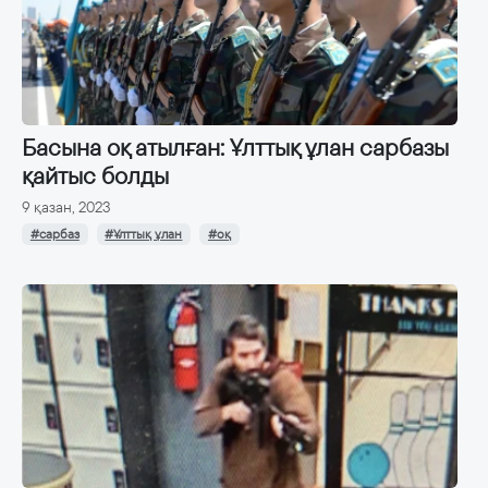
Басына оқ атылған: Ұлттық ұлан сарбазы
қайтыс болды
9 қазан, 2023
#сарбаз
#Ұлттық ұлан
#оқ