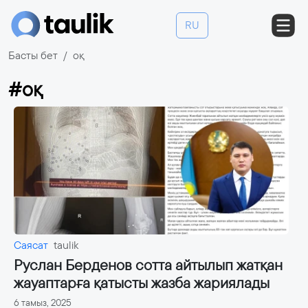
RU
Басты бет
оқ
#оқ
Саясат
taulik
Руслан Берденов сотта айтылып жатқан
жауаптарға қатысты жазба жариялады
6 тамыз, 2025