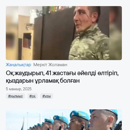
Жаңалықтар
Меркіт Жоламан
Оқ жаудырып, 41 жастағы әйелді өлтіріп,
қыздарын ұрламақ болған
5 мамыр, 2025
#қылмыс
#оқ
#ұры