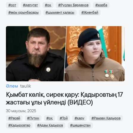
#сот
#депутат
#оқ
#Руслан Берденов
#жазба
#әкім орынбасары
#шымкент қаласы
#Жиенбай
Әлем
taulik
Қымбат көлік, сирек қару: Қадыровтың 17
жастағы ұлы үйленді (ВИДЕО)
30 маусым, 2025
#Ресей
#Путин
#оқ
#Той
#қару
#Рамзан Қадыров
#Қадыровтар
#Адам Қадыров
#шешенстан