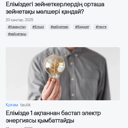
Еліміздегі зейнеткерлердің орташа
зейнетақы мөлшері қандай?
20 қаңтар, 2025
#Қазақстан
#Еліміз
#зейнеткер
#бюджет
#теңге
#зейнетақы
Қоғам
taulik
Елімізде 1 ақпаннан бастап электр
энергиясы қымбаттайды