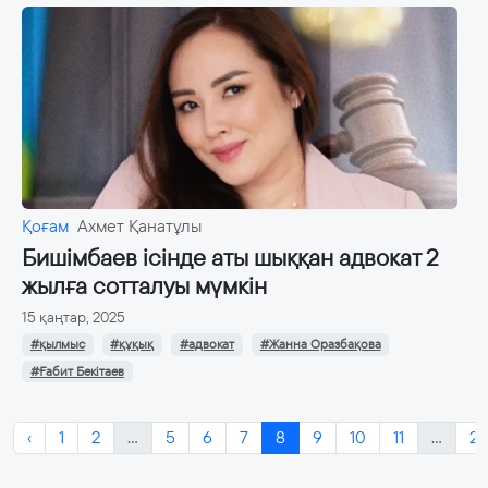
Қоғам
Ахмет Қанатұлы
Бишімбаев ісінде аты шыққан адвокат 2
жылға сотталуы мүмкін
15 қаңтар, 2025
#қылмыс
#құқық
#адвокат
#Жанна Оразбақова
#Ғабит Бекітаев
‹
1
2
...
5
6
7
8
9
10
11
...
22