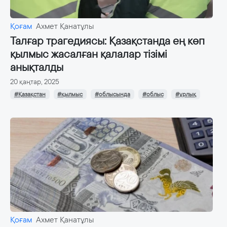
Қоғам
Ахмет Қанатұлы
Талғар трагедиясы: Қазақстанда ең көп
қылмыс жасалған қалалар тізімі
анықталды
20 қаңтар, 2025
#Қазақстан
#қылмыс
#облысында
#облыс
#ұрлық
Қоғам
Ахмет Қанатұлы