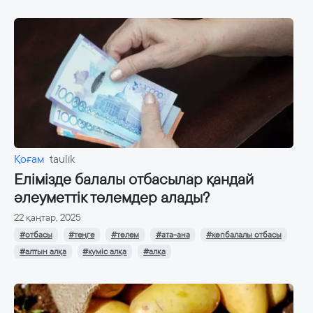
Қоғам
taulik
Елімізде балалы отбасылар қандай
әлеуметтік төлемдер алады?
22 қаңтар, 2025
#отбасы
#теңге
#төлем
#ата-ана
#көпбалалы отбасы
#алтын алқа
#күміс алқа
#алқа