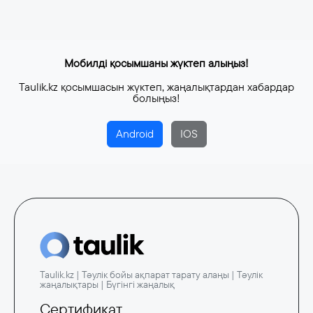
Мобилді қосымшаны жүктеп алыңыз!
Taulik.kz қосымшасын жүктеп, жаңалықтардан хабардар
болыңыз!
Android
IOS
Taulik.kz | Тәулік бойы ақпарат тарату алаңы | Тәулік
жаңалықтары | Бүгінгі жаңалық
Сертификат