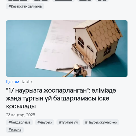
#Қазақстан халқына
Қоғам
taulik
"17 наурызға жоспарланған": елімізде
жаңа тұрғын үй бағдарламасы іске
қосылады
23 қаңтар, 2025
#бағдарлама
#наурыз
#тұрғын үй
#Наурыз жұмыскер
#жарна