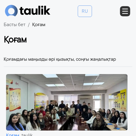
RU
Басты бет
Қоғам
Қоғам
Қоғамдағы маңызды әрі қызықты, соңғы жаңалықтар
Қоғам
taulik