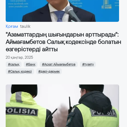
Қоғам
taulik
"Азаматтардың шығындарын арттырады":
Аймағамбетов Салық кодексінде болатын
өзгерістерді айтты
20 қаңтар, 2025
#салық
#Банк
#Асхат Аймағамбетов
#түзету
#Салық кодексі
#дәрі-дәрмек