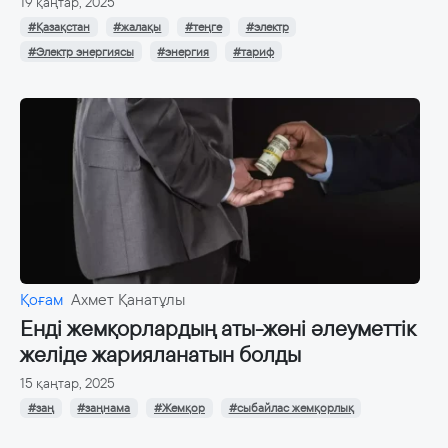
19 қаңтар, 2025
#Қазақстан
#жалақы
#теңге
#электр
#Электр энергиясы
#энергия
#тариф
Қоғам
Ахмет Қанатұлы
Енді жемқорлардың аты-жөні әлеуметтік
желіде жарияланатын болды
15 қаңтар, 2025
#заң
#заңнама
#Жемқор
#сыбайлас жемқорлық