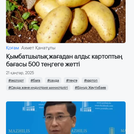
Қоғам
Ахмет Қанатұлы
Қымбатшылық жағадан алды: картоптың
бағасы 500 теңгеге жетті
21 қаңтар, 2025
#экспорт
#баға
#сауда
#теңге
#картоп
#Сауда және индустрия министрлігі
#Ернұр Жәутікбаев