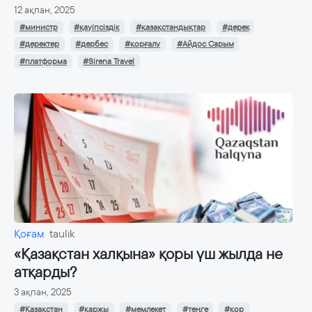
12 ақпан, 2025
#министр
#қауіпсіздік
#қазақстандықтар
#дерек
#деректер
#дербес
#қорғалу
#Айдос Сарым
#платформа
#Sirena Travel
Қоғам
taulik
«Қазақстан халқына» қоры үш жылда не
атқарды?
3 ақпан, 2025
#Қазақстан
#қаржы
#мемлекет
#теңге
#қор