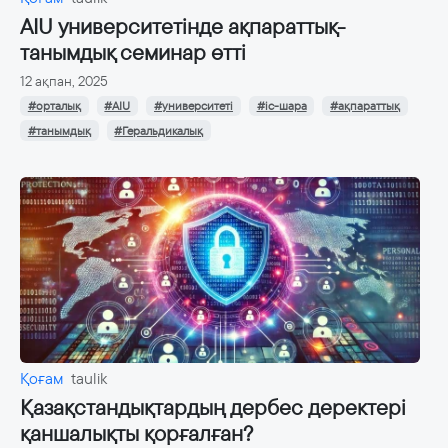
AIU университетінде ақпараттық-
танымдық семинар өтті
12 ақпан, 2025
#орталық
#AIU
#университеті
#іс-шара
#ақпараттық
#танымдық
#Геральдикалық
Қоғам
taulik
Қазақстандықтардың дербес деректері
қаншалықты қорғалған?